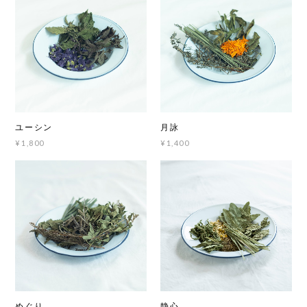
ユーシン
月詠
¥1,800
¥1,400
めぐり
静心