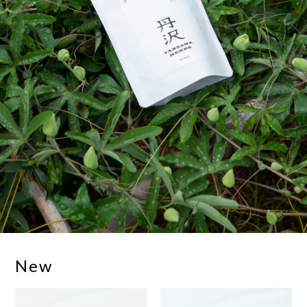
01
02
New